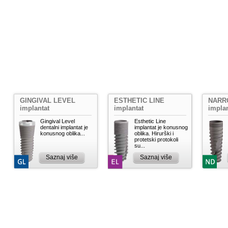
GINGIVAL LEVEL
ESTHETIC LINE
NARR
implantat
implantat
implan
Gingival Level
Esthetic Line
dentalni implantat je
implantat je konusnog
konusnog oblika...
oblika. Hirurški i
protetski protokoli
su...
Saznaj više
Saznaj više