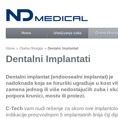
Home
Izbeljivanje zuba
Oralna Hirurg
Home
>
Oralna Hirurgija
>
Dentalni Implantati
Dentalni Implantati
Dentalni implantat (endoosealni implantat) je
nadoknada koja se hirurški ugrađuje u kost vil
zamena jednog ili više nedostajućih zuba i slu
potpora krunici, mostu ili protezi.
C-Tech
vam nudi rešenje za skoro sve implantol
indikacije proizvodnjom 5 implantatnih linija čiji dij