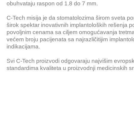
obuhvataju raspon od 1.8 do 7 mm.
C-Tech misija je da stomatolozima širom sveta po
širok spektar inovativnih implantoloških rešenja p
povoljnim cenama sa ciljem omogućavanja tretma
većem broju pacijenata sa najrazličitijim implanto
indikacijama.
Svi C-Tech proizvodi odgovaraju najvišim evrops
standardima kvaliteta u proizvodnji medicinskih s